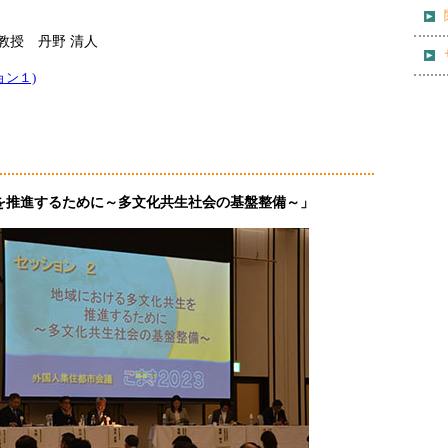
教授 丹野 清人
ョン１)
を推進するために～多文化共生社会の基盤整備～」