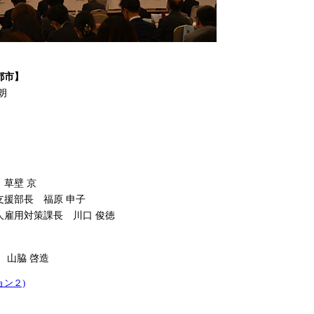
都市】
朗
草壁 京
支援部長 福原 申子
人雇用対策課長 川口 俊徳
 山脇 啓造
ョン２)