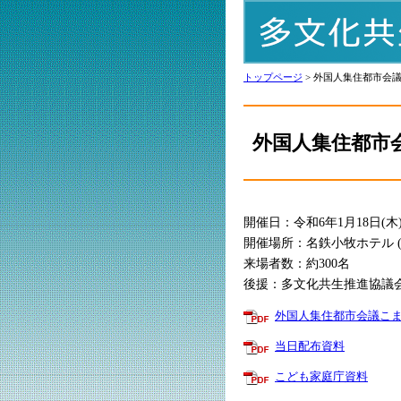
トップページ
> 外国人集住都市会議
外国人集住都市会
開催日：令和6年1月18日(木) 1
開催場所：名鉄小牧ホテル (
来場者数：約300名
後援：多文化共生推進協議
外国人集住都市会議こまき
当日配布資料
こども家庭庁資料