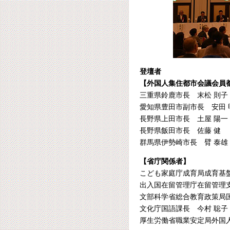
登壇者
【外国人集住都市会議会員
三重県鈴鹿市長 末松 則子
愛知県豊田市副市長 安田 
長野県上田市長 土屋 陽一
長野県飯田市長 佐藤 健
群馬県伊勢崎市長 臂 泰雄
【省庁関係者】
こども家庭庁成育局成育基
出入国在留管理庁在留管理
文部科学省総合教育政策局
文化庁国語課長 今村 聡子
厚生労働省職業安定局外国