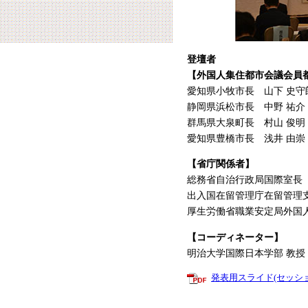
登壇者
【外国人集住都市会議会員
愛知県小牧市長 山下 史守
静岡県浜松市長 中野 祐介
群馬県大泉町長 村山 俊明
愛知県豊橋市長 浅井 由崇
【省庁関係者】
総務省自治行政局国際室長 
出入国在留管理庁在留管理
厚生労働省職業安定局外国
【コーディネーター】
明治大学国際日本学部 教授
発表用スライド(セッシ