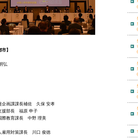
都市】
明弘
盤企画課課長補佐 久保 安孝
支援部長 福原 申子
国際教育課長 中野 理美
人雇用対策課長 川口 俊徳