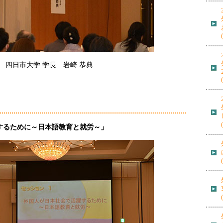
四日市大学 学長 岩崎 恭典
するために～日本語教育と就労～」