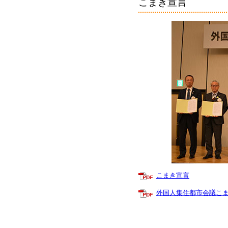
こまき宣言
こまき宣言
外国人集住都市会議こまき